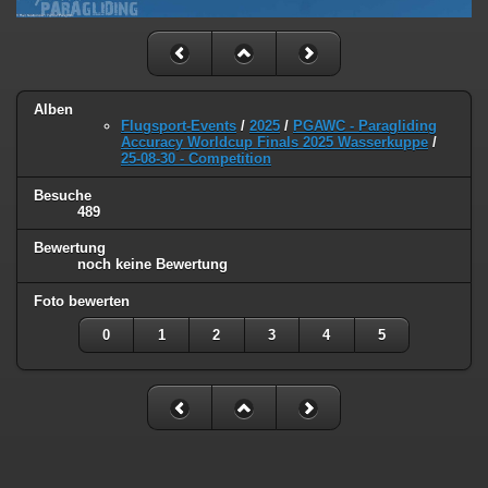
Alben
Flugsport-Events
/
2025
/
PGAWC - Paragliding
Accuracy Worldcup Finals 2025 Wasserkuppe
/
25-08-30 - Competition
Besuche
489
Bewertung
noch keine Bewertung
Foto bewerten
0
1
2
3
4
5