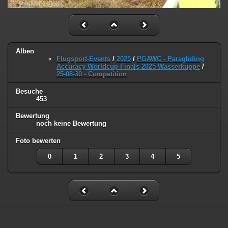
Alben
Flugsport-Events
/
2025
/
PGAWC - Paragliding
Accuracy Worldcup Finals 2025 Wasserkuppe
/
25-08-30 - Competition
Besuche
453
Bewertung
noch keine Bewertung
Foto bewerten
0
1
2
3
4
5