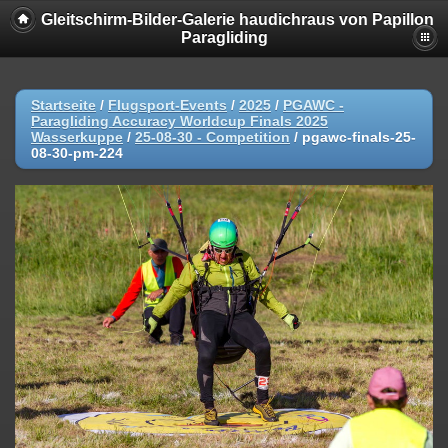
Gleitschirm-Bilder-Galerie haudichraus von Papillon
Paragliding
Startseite
/
Flugsport-Events
/
2025
/
PGAWC -
Paragliding Accuracy Worldcup Finals 2025
Wasserkuppe
/
25-08-30 - Competition
/
pgawc-finals-25-
08-30-pm-224