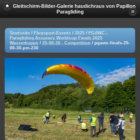
Gleitschirm-Bilder-Galerie haudichraus von Papillon
Paragliding
Startseite
/
Flugsport-Events
/
2025
/
PGAWC -
Paragliding Accuracy Worldcup Finals 2025
Wasserkuppe
/
25-08-30 - Competition
/
pgawc-finals-25-
08-30-pm-230