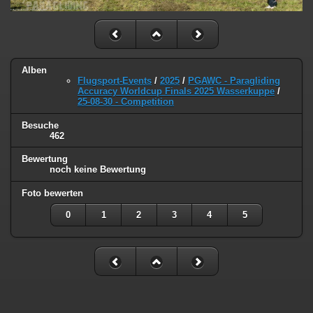
Alben
Flugsport-Events
/
2025
/
PGAWC - Paragliding
Accuracy Worldcup Finals 2025 Wasserkuppe
/
25-08-30 - Competition
Besuche
462
Bewertung
noch keine Bewertung
Foto bewerten
0
1
2
3
4
5