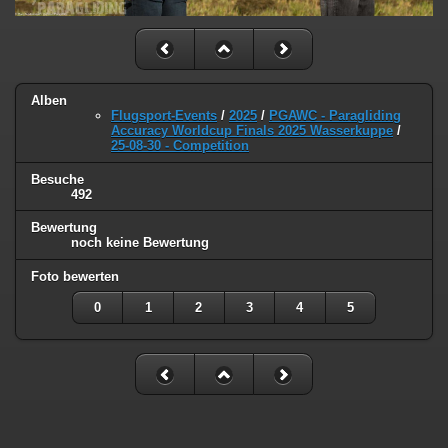
Alben
Flugsport-Events
/
2025
/
PGAWC - Paragliding
Accuracy Worldcup Finals 2025 Wasserkuppe
/
25-08-30 - Competition
Besuche
492
Bewertung
noch keine Bewertung
Foto bewerten
0
1
2
3
4
5