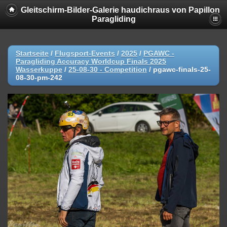
Gleitschirm-Bilder-Galerie haudichraus von Papillon
Paragliding
Startseite
/
Flugsport-Events
/
2025
/
PGAWC -
Paragliding Accuracy Worldcup Finals 2025
Wasserkuppe
/
25-08-30 - Competition
/
pgawc-finals-25-
08-30-pm-242