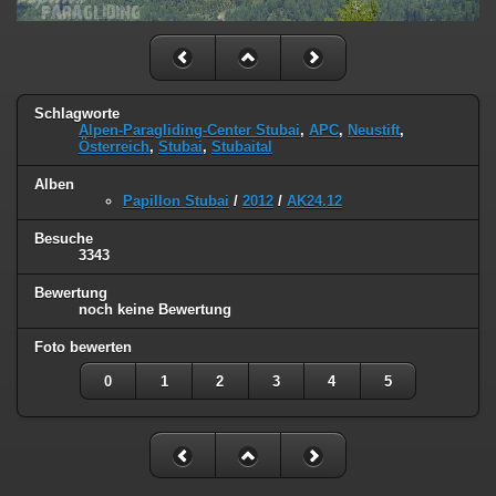
Schlagworte
Alpen-Paragliding-Center Stubai
,
APC
,
Neustift
,
Österreich
,
Stubai
,
Stubaital
Alben
Papillon Stubai
/
2012
/
AK24.12
Besuche
3343
Bewertung
noch keine Bewertung
Foto bewerten
0
1
2
3
4
5