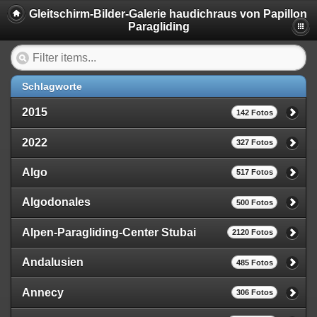
Gleitschirm-Bilder-Galerie haudichraus von Papillon
Paragliding
Schlagworte
2015
142 Fotos
2022
327 Fotos
Algo
517 Fotos
Algodonales
500 Fotos
Alpen-Paragliding-Center Stubai
2120 Fotos
Andalusien
485 Fotos
Annecy
306 Fotos