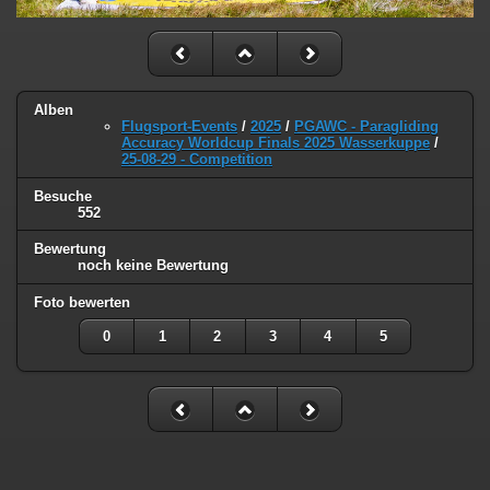
Alben
Flugsport-Events
/
2025
/
PGAWC - Paragliding
Accuracy Worldcup Finals 2025 Wasserkuppe
/
25-08-29 - Competition
Besuche
552
Bewertung
noch keine Bewertung
Foto bewerten
0
1
2
3
4
5