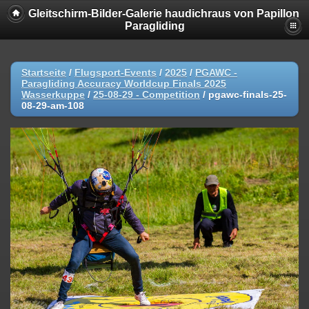
Gleitschirm-Bilder-Galerie haudichraus von Papillon
Paragliding
Startseite
/
Flugsport-Events
/
2025
/
PGAWC -
Paragliding Accuracy Worldcup Finals 2025
Wasserkuppe
/
25-08-29 - Competition
/
pgawc-finals-25-
08-29-am-108