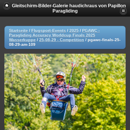
Gleitschirm-Bilder-Galerie haudichraus von Papillon
Paragliding
Startseite
/
Flugsport-Events
/
2025
/
PGAWC -
Paragliding Accuracy Worldcup Finals 2025
Wasserkuppe
/
25-08-29 - Competition
/
pgawc-finals-25-
08-29-am-109