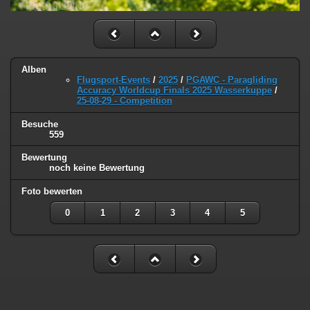
Alben
Flugsport-Events
/
2025
/
PGAWC - Paragliding
Accuracy Worldcup Finals 2025 Wasserkuppe
/
25-08-29 - Competition
Besuche
559
Bewertung
noch keine Bewertung
Foto bewerten
0
1
2
3
4
5