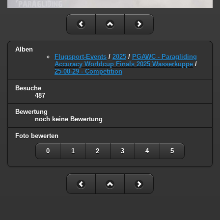
Alben
Flugsport-Events
/
2025
/
PGAWC - Paragliding
Accuracy Worldcup Finals 2025 Wasserkuppe
/
25-08-29 - Competition
Besuche
487
Bewertung
noch keine Bewertung
Foto bewerten
0
1
2
3
4
5