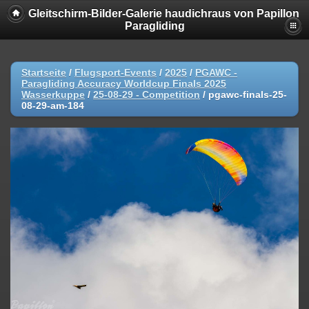
Gleitschirm-Bilder-Galerie haudichraus von Papillon
Paragliding
Startseite
/
Flugsport-Events
/
2025
/
PGAWC -
Paragliding Accuracy Worldcup Finals 2025
Wasserkuppe
/
25-08-29 - Competition
/
pgawc-finals-25-
08-29-am-184