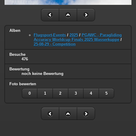
Alben
Flugsport-Events
/
2025
/
PGAWC - Paragliding
Accuracy Worldcup Finals 2025 Wasserkuppe
/
25-08-29 - Competition
Besuche
476
Bewertung
noch keine Bewertung
Foto bewerten
0
1
2
3
4
5