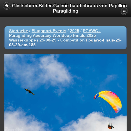
Gleitschirm-Bilder-Galerie haudichraus von Papillon
Paragliding
Startseite
/
Flugsport-Events
/
2025
/
PGAWC -
Paragliding Accuracy Worldcup Finals 2025
Wasserkuppe
/
25-08-29 - Competition
/
pgawc-finals-25-
08-29-am-185