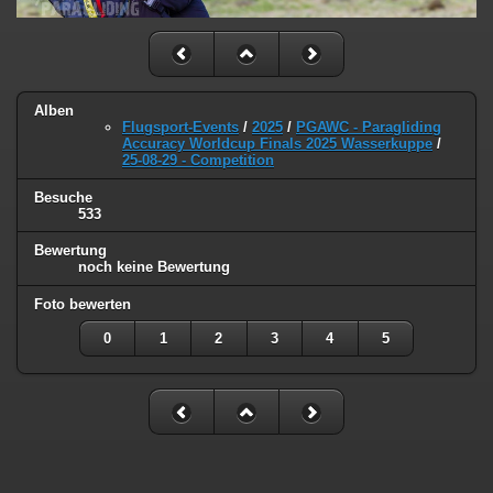
Alben
Flugsport-Events
/
2025
/
PGAWC - Paragliding
Accuracy Worldcup Finals 2025 Wasserkuppe
/
25-08-29 - Competition
Besuche
533
Bewertung
noch keine Bewertung
Foto bewerten
0
1
2
3
4
5