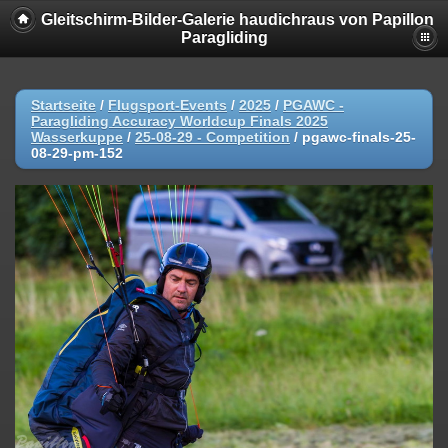
Gleitschirm-Bilder-Galerie haudichraus von Papillon
Paragliding
Startseite
/
Flugsport-Events
/
2025
/
PGAWC -
Paragliding Accuracy Worldcup Finals 2025
Wasserkuppe
/
25-08-29 - Competition
/
pgawc-finals-25-
08-29-pm-152