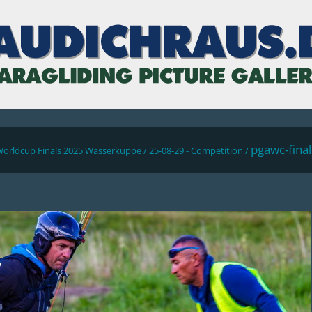
pgawc-fina
Worldcup Finals 2025 Wasserkuppe
/
25-08-29 - Competition
/