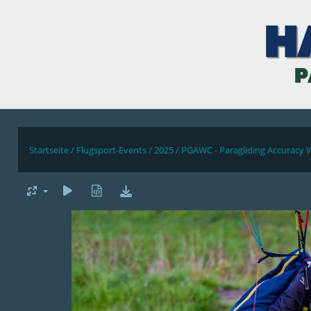
Startseite
/
Flugsport-Events
/
2025
/
PGAWC - Paragliding Accuracy 