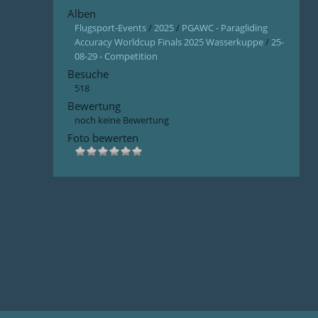
Alben
Flugsport-Events
/
2025
/
PGAWC - Paragliding
Accuracy Worldcup Finals 2025 Wasserkuppe
/
25-
08-29 - Competition
Besuche
518
Bewertung
noch keine Bewertung
Foto bewerten