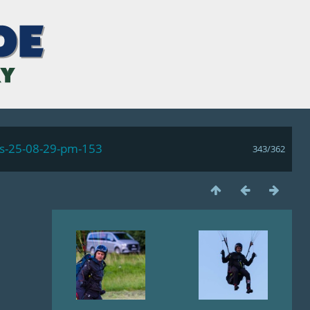
ls-25-08-29-pm-153
343/362