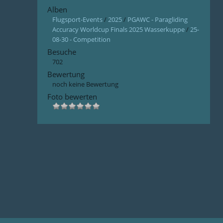
Alben
Flugsport-Events
/
2025
/
PGAWC - Paragliding
Accuracy Worldcup Finals 2025 Wasserkuppe
/
25-
08-30 - Competition
Besuche
702
Bewertung
noch keine Bewertung
Foto bewerten