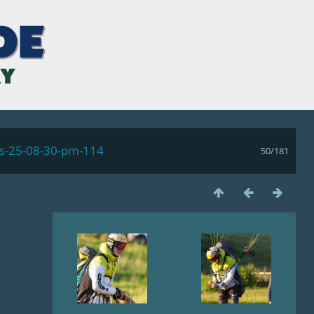
ls-25-08-30-pm-114
50/181