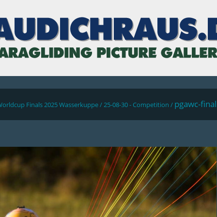
pgawc-fina
Worldcup Finals 2025 Wasserkuppe
/
25-08-30 - Competition
/