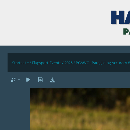
Startseite
/
Flugsport-Events
/
2025
/
PGAWC - Paragliding Accuracy 