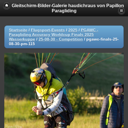
Gleitschirm-Bilder-Galerie haudichraus von Papillon
Paragliding
Startseite
/
Flugsport-Events
/
2025
/
PGAWC -
Paragliding Accuracy Worldcup Finals 2025
Wasserkuppe
/
25-08-30 - Competition
/
pgawc-finals-25-
08-30-pm-115