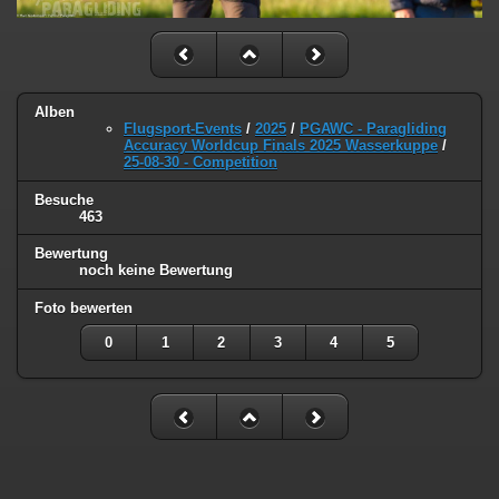
Alben
Flugsport-Events
/
2025
/
PGAWC - Paragliding
Accuracy Worldcup Finals 2025 Wasserkuppe
/
25-08-30 - Competition
Besuche
463
Bewertung
noch keine Bewertung
Foto bewerten
0
1
2
3
4
5