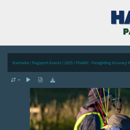
Startseite
/
Flugsport-Events
/
2025
/
PGAWC - Paragliding Accuracy 