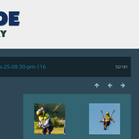
ls-25-08-30-pm-116
52/181