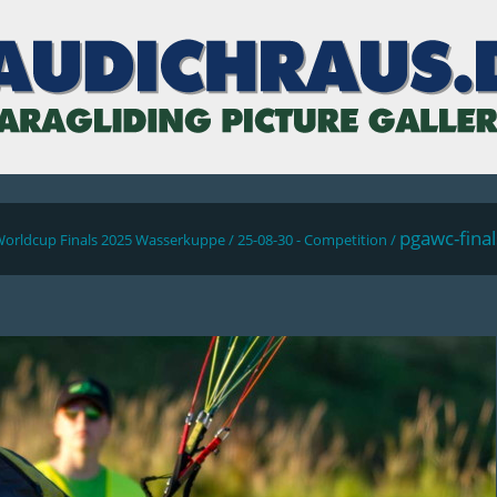
pgawc-fina
Worldcup Finals 2025 Wasserkuppe
/
25-08-30 - Competition
/