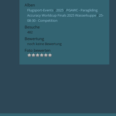
Alben
Flugsport-Events
/
2025
/
PGAWC - Paragliding
Accuracy Worldcup Finals 2025 Wasserkuppe
/
25-
08-30 - Competition
Besuche
482
Bewertung
noch keine Bewertung
Foto bewerten