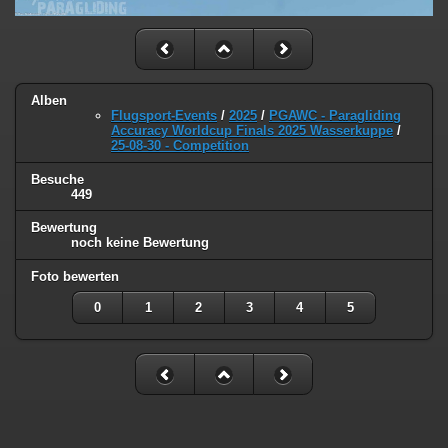
Alben
Flugsport-Events
/
2025
/
PGAWC - Paragliding
Accuracy Worldcup Finals 2025 Wasserkuppe
/
25-08-30 - Competition
Besuche
449
Bewertung
noch keine Bewertung
Foto bewerten
0
1
2
3
4
5