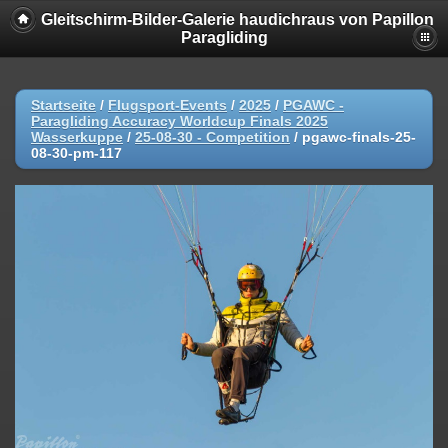
Gleitschirm-Bilder-Galerie haudichraus von Papillon
Paragliding
Startseite
/
Flugsport-Events
/
2025
/
PGAWC -
Paragliding Accuracy Worldcup Finals 2025
Wasserkuppe
/
25-08-30 - Competition
/
pgawc-finals-25-
08-30-pm-117