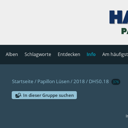
Alben
Schlagworte
Entdecken
Info
Am häufigs
Startseite
/
Papillon Lüsen
/
2018
/
DH50.18
376
In dieser Gruppe suchen
I