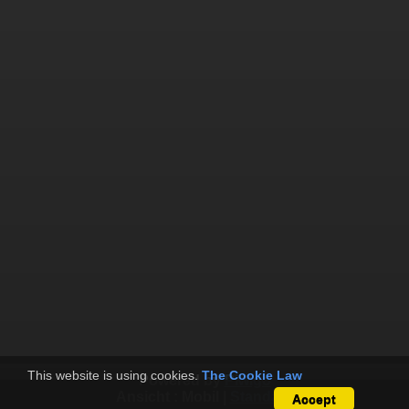
This website is using cookies.
The Cookie Law
Powered by
Piwigo
Ansicht :
Mobil
|
Standard
Accept