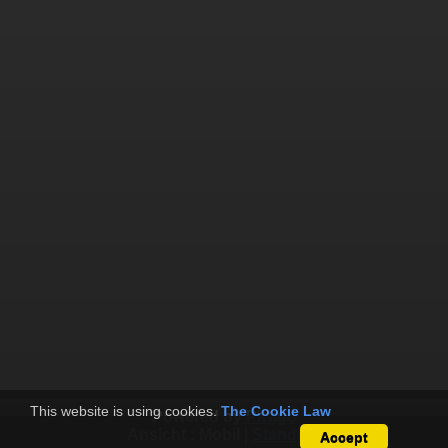
This website is using cookies.
The Cookie Law
Powered by
Piwigo
Ansicht :
Mobil
|
Standard
Accept