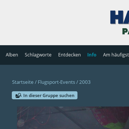
Alben
Schlagworte
Entdecken
Info
Am häufigs
Startseite
/
Flugsport-Events
/
2003
In dieser Gruppe suchen