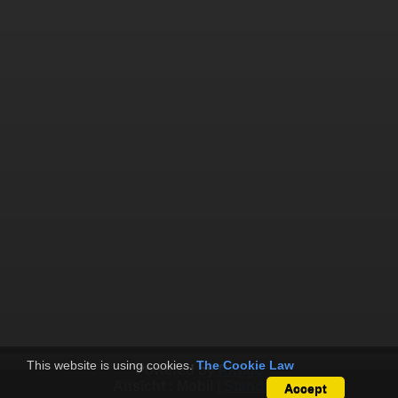
This website is using cookies.
The Cookie Law
Powered by
Piwigo
Ansicht :
Mobil
|
Standard
Accept