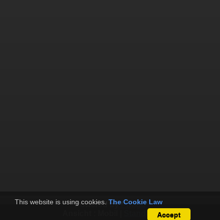
This website is using cookies.
The Cookie Law
Powered by
Piwigo
Ansicht :
Mobil
|
Standard
Accept