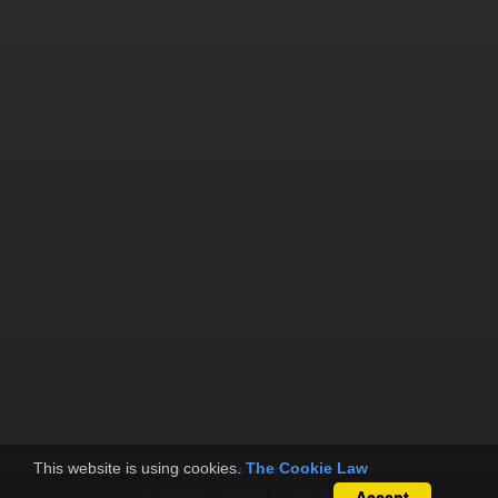
This website is using cookies.
The Cookie Law
Powered by
Piwigo
Ansicht :
Mobil
|
Standard
Accept