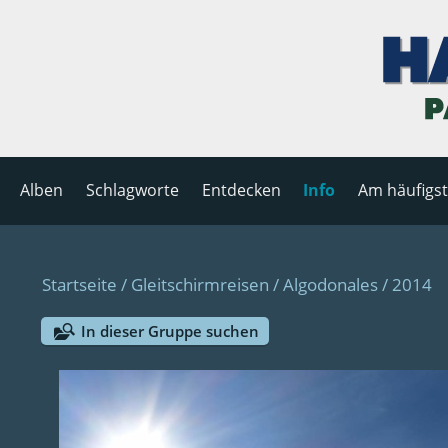
Alben
Schlagworte
Entdecken
Info
Am häufigs
Startseite
/
Gleitschirmreisen
/
Algodonales
/
2014
In dieser Gruppe suchen