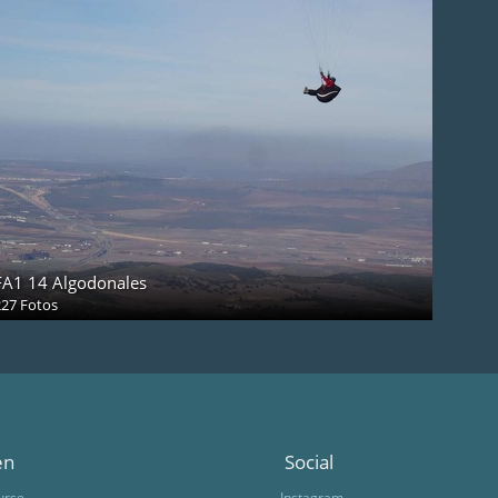
FA1 14 Algodonales
227 Fotos
en
Social
urse
Instagram